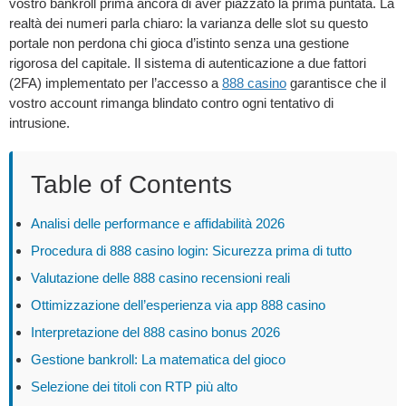
vostro bankroll prima ancora di aver piazzato la prima puntata. La
realtà dei numeri parla chiaro: la varianza delle slot su questo
portale non perdona chi gioca d’istinto senza una gestione
rigorosa del capitale. Il sistema di autenticazione a due fattori
(2FA) implementato per l’accesso a
888 casino
garantisce che il
vostro account rimanga blindato contro ogni tentativo di
intrusione.
Table of Contents
Analisi delle performance e affidabilità 2026
Procedura di 888 casino login: Sicurezza prima di tutto
Valutazione delle 888 casino recensioni reali
Ottimizzazione dell’esperienza via app 888 casino
Interpretazione del 888 casino bonus 2026
Gestione bankroll: La matematica del gioco
Selezione dei titoli con RTP più alto