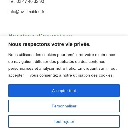
Tél. 02 47 46 32 90
info@bv-flexibles.fr
Horaires d'ouverture
Nous respectons votre vie privée.
L/M/M/J : 8h30-12h – 13h30-17h30
Nous utilisons des cookies pour améliorer votre expérience
V : 8h30-12h – 13h30-16h30
de navigation, diffuser des publicités ou des contenus
personnalisés et analyser notre trafic. En cliquant sur « Tout
accepter », vous consentez à notre utilisation des cookies.
Accepter tout
Personnaliser
© TOUS DROITS RÉSERVÉS - MENTIONS LÉGALES
Tout rejeter
BV FLEXIBLES - MAINTENANCE - DEPANNAGE - VENTE FLEXIBLES
HYDRAULIQUES