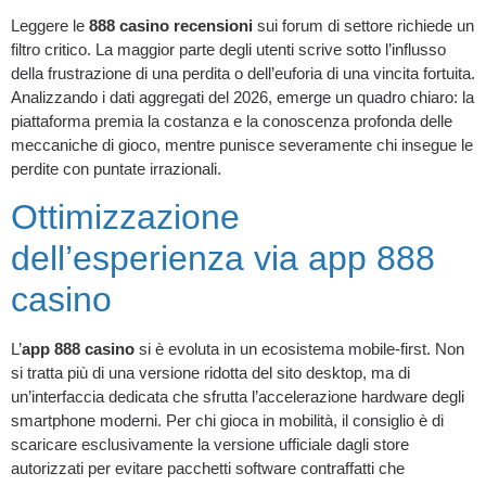
Leggere le
888 casino recensioni
sui forum di settore richiede un
filtro critico. La maggior parte degli utenti scrive sotto l’influsso
della frustrazione di una perdita o dell’euforia di una vincita fortuita.
Analizzando i dati aggregati del 2026, emerge un quadro chiaro: la
piattaforma premia la costanza e la conoscenza profonda delle
meccaniche di gioco, mentre punisce severamente chi insegue le
perdite con puntate irrazionali.
Ottimizzazione
dell’esperienza via app 888
casino
L’
app 888 casino
si è evoluta in un ecosistema mobile-first. Non
si tratta più di una versione ridotta del sito desktop, ma di
un’interfaccia dedicata che sfrutta l’accelerazione hardware degli
smartphone moderni. Per chi gioca in mobilità, il consiglio è di
scaricare esclusivamente la versione ufficiale dagli store
autorizzati per evitare pacchetti software contraffatti che