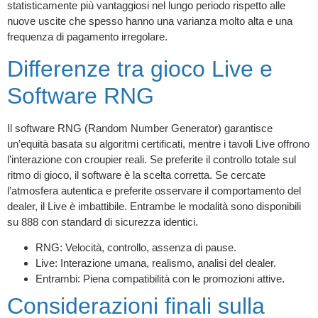
statisticamente più vantaggiosi nel lungo periodo rispetto alle
nuove uscite che spesso hanno una varianza molto alta e una
frequenza di pagamento irregolare.
Differenze tra gioco Live e
Software RNG
Il software RNG (Random Number Generator) garantisce
un’equità basata su algoritmi certificati, mentre i tavoli Live offrono
l’interazione con croupier reali. Se preferite il controllo totale sul
ritmo di gioco, il software è la scelta corretta. Se cercate
l’atmosfera autentica e preferite osservare il comportamento del
dealer, il Live è imbattibile. Entrambe le modalità sono disponibili
su 888 con standard di sicurezza identici.
RNG: Velocità, controllo, assenza di pause.
Live: Interazione umana, realismo, analisi del dealer.
Entrambi: Piena compatibilità con le promozioni attive.
Considerazioni finali sulla