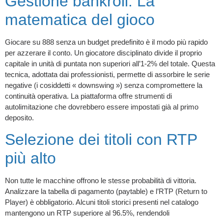
Gestione bankroll: La
matematica del gioco
Giocare su 888 senza un budget predefinito è il modo più rapido
per azzerare il conto. Un giocatore disciplinato divide il proprio
capitale in unità di puntata non superiori all’1-2% del totale. Questa
tecnica, adottata dai professionisti, permette di assorbire le serie
negative (i cosiddetti « downswing ») senza compromettere la
continuità operativa. La piattaforma offre strumenti di
autolimitazione che dovrebbero essere impostati già al primo
deposito.
Selezione dei titoli con RTP
più alto
Non tutte le macchine offrono le stesse probabilità di vittoria.
Analizzare la tabella di pagamento (paytable) e l’RTP (Return to
Player) è obbligatorio. Alcuni titoli storici presenti nel catalogo
mantengono un RTP superiore al 96.5%, rendendoli