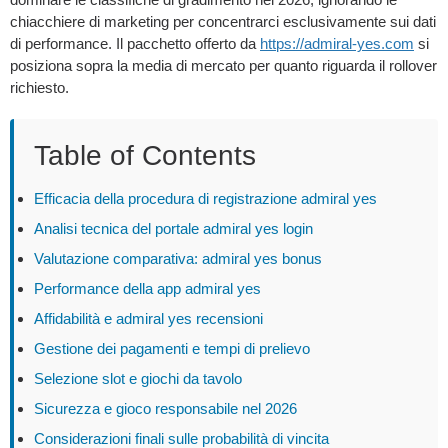
chiacchiere di marketing per concentrarci esclusivamente sui dati
di performance. Il pacchetto offerto da
https://admiral-yes.com
si
posiziona sopra la media di mercato per quanto riguarda il rollover
richiesto.
Table of Contents
Efficacia della procedura di registrazione admiral yes
Analisi tecnica del portale admiral yes login
Valutazione comparativa: admiral yes bonus
Performance della app admiral yes
Affidabilità e admiral yes recensioni
Gestione dei pagamenti e tempi di prelievo
Selezione slot e giochi da tavolo
Sicurezza e gioco responsabile nel 2026
Considerazioni finali sulle probabilità di vincita