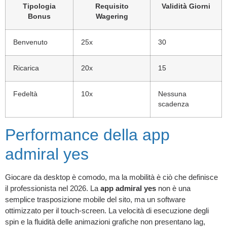
Tipologia
Requisito
Validità Giorni
Bonus
Wagering
Benvenuto
25x
30
Ricarica
20x
15
Fedeltà
10x
Nessuna
scadenza
Performance della app
admiral yes
Giocare da desktop è comodo, ma la mobilità è ciò che definisce
il professionista nel 2026. La
app admiral yes
non è una
semplice trasposizione mobile del sito, ma un software
ottimizzato per il touch-screen. La velocità di esecuzione degli
spin e la fluidità delle animazioni grafiche non presentano lag,