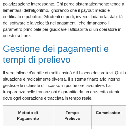
polarizzazione interessante. Chi perde sistematicamente tende a
lamentarsi dell’algoritmo, ignorando che il payout medio è
certificato e pubblico. Gli utenti esperti, invece, lodano la stabilità
del software e la velocità nei pagamenti, che rimangono il
parametro principale per giudicare l’affidabilità di un operatore in
questo settore.
Gestione dei pagamenti e
tempi di prelievo
Il vero tallone d’achille di molti casinò è il blocco dei prelievi. Qui la
situazione è radicalmente diversa. Il sistema finanziario interno
gestisce le richieste di incasso in poche ore lavorative. La
trasparenza nelle transazioni è garantita da un cruscotto utente
dove ogni operazione è tracciata in tempo reale.
Metodo di
Tempo
Commissioni
Pagamento
Prelievo