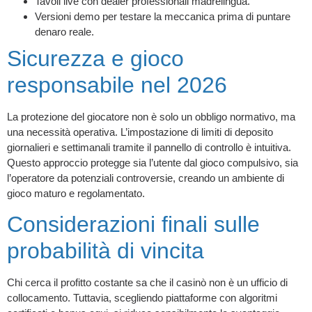
Tavoli live con dealer professionali madrelingua.
Versioni demo per testare la meccanica prima di puntare
denaro reale.
Sicurezza e gioco
responsabile nel 2026
La protezione del giocatore non è solo un obbligo normativo, ma
una necessità operativa. L’impostazione di limiti di deposito
giornalieri e settimanali tramite il pannello di controllo è intuitiva.
Questo approccio protegge sia l’utente dal gioco compulsivo, sia
l’operatore da potenziali controversie, creando un ambiente di
gioco maturo e regolamentato.
Considerazioni finali sulle
probabilità di vincita
Chi cerca il profitto costante sa che il casinò non è un ufficio di
collocamento. Tuttavia, scegliendo piattaforme con algoritmi