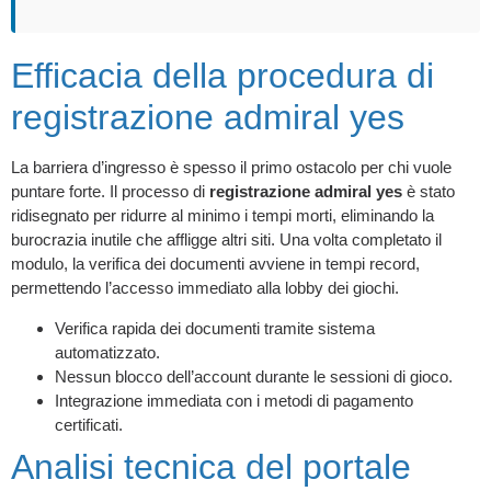
Efficacia della procedura di
registrazione admiral yes
La barriera d’ingresso è spesso il primo ostacolo per chi vuole
puntare forte. Il processo di
registrazione admiral yes
è stato
ridisegnato per ridurre al minimo i tempi morti, eliminando la
burocrazia inutile che affligge altri siti. Una volta completato il
modulo, la verifica dei documenti avviene in tempi record,
permettendo l’accesso immediato alla lobby dei giochi.
Verifica rapida dei documenti tramite sistema
automatizzato.
Nessun blocco dell’account durante le sessioni di gioco.
Integrazione immediata con i metodi di pagamento
certificati.
Analisi tecnica del portale